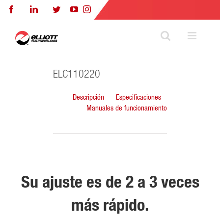
Skip
Facebook
LinkedIn
Twitter
YouTube
Instagram
to
content
ELC110220
Descripción
Especificaciones
Manuales de funcionamiento
Su ajuste es de 2 a 3 veces
más rápido.