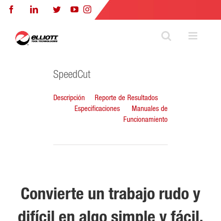
Skip
Facebook
LinkedIn
Twitter
YouTube
Instagram
to
content
SpeedCut
Descripción
Reporte de Resultados
Especificaciones
Manuales de
Funcionamiento
Convierte un trabajo rudo y
difícil en algo simple y fácil.