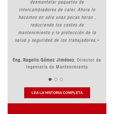
puede hacer el trabajo fácilmente y fue
buena inversión, ya que esta máquina
desmantelar paquetes de
reduce nuestros costos de operación,
intercambiadores de calor. Ahora lo
fácil armarlo y operar. Solo lea el
manual del operador y estará listo para
porque reduce significativamente el
hacemos en sólo unas pocas horas ,
empezar. Mejoramos con el ahorro de
tiempo de operación y además,
reduciendo los costes de
nuestros operadores pueden usarla de
mantenimiento y la protección de la
tiempo, costos de mano de obra y
salud y seguridad de los trabajadores.»
logramos trabajos de buena calidad
manera segura
.
«
utilizando SpeedCut..
.
«
Eng. Abdel Nasser Badr Hemdan
Eng. Rogelio Gómez Jiménez
,
Director de
Assuit Oil
Ingeniería de Mantenimiento
Refining Co.
Jim Lim
Aztech Heat Exchangers PTE LTD
LEA LA HISTORIA COMPLETA