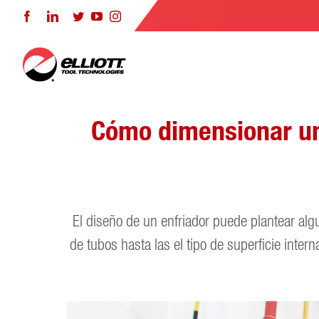
Skip
Facebook
LinkedIn
Twitter
YouTube
Instagram
to
content
Cómo dimensionar un 
El diseño de un enfriador puede plantear algu
de tubos hasta las el tipo de superficie inter