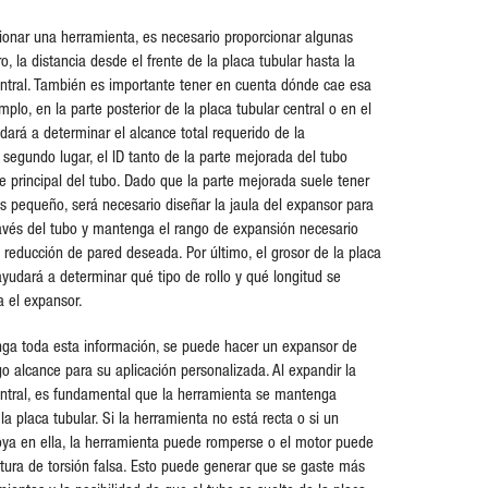
ionar una herramienta, es necesario proporcionar algunas
, la distancia desde el frente de la placa tubular hasta la
entral. También es importante tener en cuenta dónde cae esa
plo, en la parte posterior de la placa tubular central o en el
dará a determinar el alcance total requerido de la
 segundo lugar, el ID tanto de la parte mejorada del tubo
e principal del tubo. Dado que la parte mejorada suele tener
 pequeño, será necesario diseñar la jaula del expansor para
avés del tubo y mantenga el rango de expansión necesario
a reducción de pared deseada. Por último, el grosor de la placa
ayudará a determinar qué tipo de rollo y qué longitud se
a el expansor.
ga toda esta información, se puede hacer un expansor de
go alcance para su aplicación personalizada. Al expandir la
entral, es fundamental que la herramienta se mantenga
la placa tubular. Si la herramienta no está recta o si un
ya en ella, la herramienta puede romperse o el motor puede
ctura de torsión falsa. Esto puede generar que se gaste más