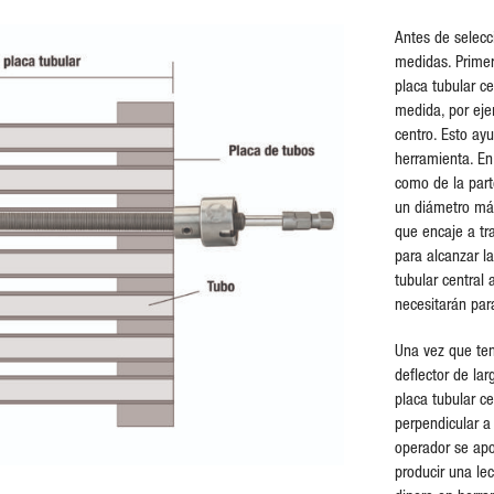
Antes de selecc
medidas. Primero
placa tubular c
medida, por ejem
centro. Esto ayu
herramienta. En
como de la part
un diámetro más
que encaje a tr
para alcanzar l
tubular central 
necesitarán par
Una vez que ten
deflector de lar
placa tubular c
perpendicular a 
operador se apo
producir una le