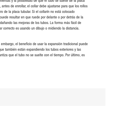
ientas y la posibilidad de que el tubo se suelte de la placa
 antes de enrollar, el collar debe ajustarse para que los rollos
ro de la placa tubular. Si el collarín no está colocado
puede resultar en que ruede por delante o por detrás de la
 dañando las mejoras de los tubos. La forma más fácil de
gar correcto es usando un dibujo o midiendo la distancia.
 embargo, el beneficio de usar la expansión tradicional puede
 que también están expandiendo los tubos exteriores y las
tiza que el tubo no se suelte con el tiempo. Por último, es