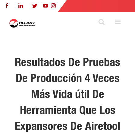
Skip
Facebook
LinkedIn
Twitter
YouTube
Instagram
to
content
Resultados De Pruebas
De Producción 4 Veces
Más Vida útil De
Herramienta Que Los
Expansores De Airetool