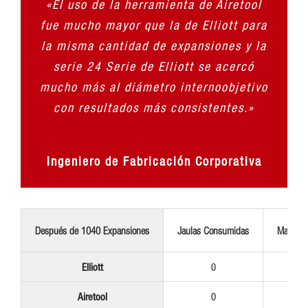
«El uso de la herramienta de Airetool
fue mucho mayor que la de Elliott para
la misma cantidad de expansiones y la
serie 24 Serie de Elliott se acercó
mucho más al diámetro internoobjetivo
con resultados más consistentes.»
Ingeniero de Fabricación Corporativa
Después de 1040 Expansiones
Jaulas Consumidas
Mandril
Elliott
0
Airetool
0