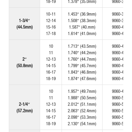
18-19
1.378″ (35.0mm)
9060-350
10-11
1.453″ (36.9mm)
9060-369
1-3/4″
12-14
1.508″ (38.3mm)
9060-383
(44.5mm)
15-16
1.587″ (40.mm)
9060-403
17-18
1.614″ (41.0mm)
9060-410
10
1.713″ (43.5mm)
9060-435
11
1.740″ (44.2mm)
9060-442
2″
12-13
1.760″ (44.7mm)
9060-447
(50.8mm)
14-15
1.799″ (45.7mm)
9060-457
16-17
1.843″ (46.8mm)
9060-468
18-19
1.874″ (47.6mm)
9060-476
10
1.957″ (49.7mm)
9060-497
11
1.988″ (50.5mm)
9060-505
2-1/4″
12-13
2.012″ (51.1mm)
9060-511
(57.2mm)
14-15
2.063″ (52.4mm)
9060-524
16-17
2.098″ (53.3mm)
9060-533
18-19
2.130″ (54.1mm)
9060-541