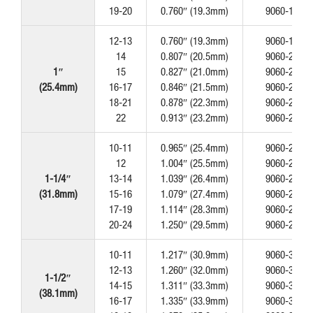
19-20
0.760″ (19.3mm)
9060-193
12-13
0.760″ (19.3mm)
9060-193
14
0.807″ (20.5mm)
9060-205
1″
15
0.827″ (21.0mm)
9060-210
(25.4mm)
16-17
0.846″ (21.5mm)
9060-215
18-21
0.878″ (22.3mm)
9060-223
22
0.913″ (23.2mm)
9060-232
10-11
0.965″ (25.4mm)
9060-245
12
1.004″ (25.5mm)
9060-255
1-1/4″
13-14
1.039″ (26.4mm)
9060-264
(31.8mm)
15-16
1.079″ (27.4mm)
9060-274
17-19
1.114″ (28.3mm)
9060-283
20-24
1.250″ (29.5mm)
9060-295
10-11
1.217″ (30.9mm)
9060-309
12-13
1.260″ (32.0mm)
9060-320
1-1/2″
14-15
1.311″ (33.3mm)
9060-333
(38.1mm)
16-17
1.335″ (33.9mm)
9060-339