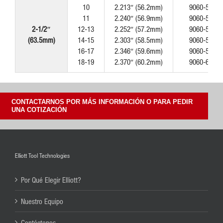
10
2.213″ (56.2mm)
9060-562
11
2.240″ (56.9mm)
9060-569
2-1/2″
12-13
2.252″ (57.2mm)
9060-572
(63.5mm)
14-15
2.303″ (58.5mm)
9060-585
16-17
2.346″ (59.6mm)
9060-596
18-19
2.370″ (60.2mm)
9060-602
CONTACTARNOS POR MÁS INFORMACIÓN O PARA PEDIR
UNA COTIZACIÓN
Elliott Tool Technologies
Por Qué Elegir Elliott?
Nuestro Equipo
Contáctenos