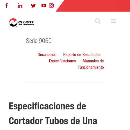
Skip
Facebook
LinkedIn
Twitter
YouTube
Instagram
to
content
Serie 9060
Descripción
Reporte de Resultados
Especificaciones
Manuales de
Funcionamiento
Especificaciones de
Cortador Tubos de Una